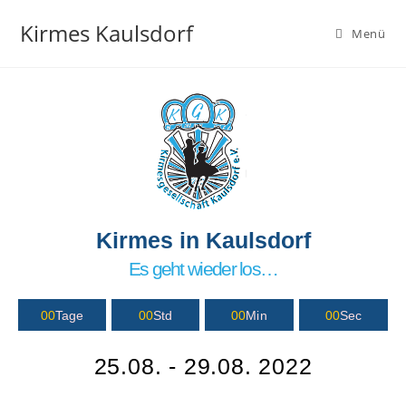
Kirmes Kaulsdorf
Menü
Kirmes in Kaulsdorf
Es geht wieder los…
00
Tage
00
Std
00
Min
00
Sec
25.08. - 29.08. 2022